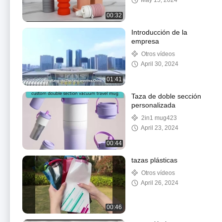
May 15, 2024
750ml
00:32
Introducción de la
empresa
Otros vídeos
April 30, 2024
01:41
Taza de doble sección
personalizada
2in1 mug423
April 23, 2024
00:44
tazas plásticas
Otros vídeos
April 26, 2024
00:46