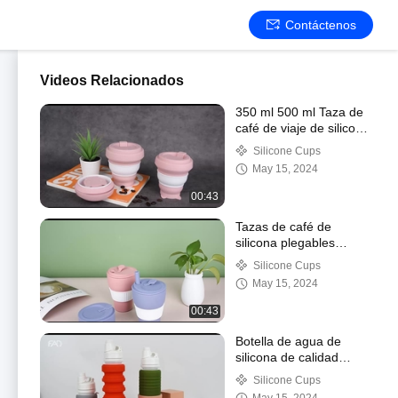
Contáctenos
Videos Relacionados
350 ml 500 ml Taza de
café de viaje de silicona
plegable OEM ODM
Silicone Cups
May 15, 2024
00:43
Tazas de café de
silicona plegables
flexibles 12 oz 16 oz
Silicone Cups
Resistencia al frío /
May 15, 2024
calor
00:43
Botella de agua de
silicona de calidad
alimentaria de tipo PP
Silicone Cups
plegable 350ml 550ml