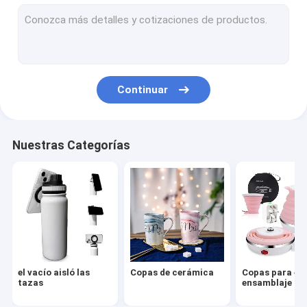
Copas para el ensamblaje
Copas de decoloración
Pilas de carga
Continuar
Drones Wifi
tazas del viaje
Nuestras Categorías
Tazas de café
Tazas de la cerveza
tazas de té
Cucharas de silicona
el vacío aisló las
Copas de cerámica
Copas para el
tazas plásticas
tazas
ensamblaje