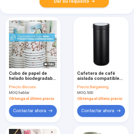
Dar su requisito
Cubo de papel de
Cafetera de café
helado biodegradable
aislada compatible
y respetuoso con el
con agua hirviendo
Precio:
discuss
Precio:
Bargaining
medio ambiente con
moderna y práctica
MOQ:
hablar
MOQ:
500
tapa, vasos de
postre de papel,
Obtenga el último precio
Obtenga el último precio
cubos de papel para
ensaladas de helado
Contactar ahora
Contactar ahora
y yogur