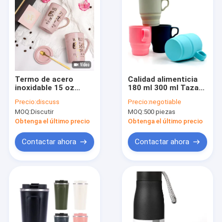
Termo de acero
Calidad alimenticia
inoxidable 15 oz
180 ml 300 ml Taza
Cerámica taza de
de viaje plegable de
Precio:
discuss
Precio:
negotiable
café
silicona
MOQ:
Discutir
MOQ:
500 piezas
Obtenga el último precio
Obtenga el último precio
Contactar ahora
Contactar ahora
Inicio
Productos
Videos