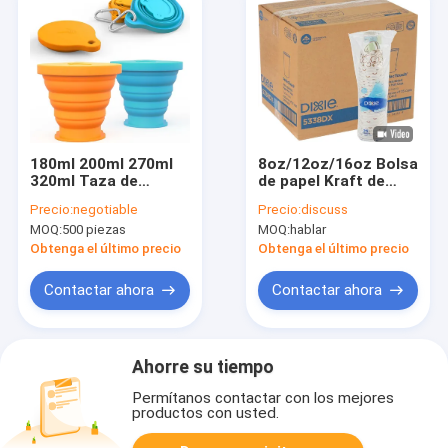
180ml 200ml 270ml
8oz/12oz/16oz Bolsa
320ml Taza de
de papel Kraft de
acampada plegable
pared única embalaje
Precio:
negotiable
Precio:
discuss
de silicona Logotipo
de bebidas zumo de
MOQ:
500 piezas
MOQ:
hablar
personalizado
té caliente leche
café tazas de papel
Obtenga el último precio
Obtenga el último precio
sin tapa
Contactar ahora
Contactar ahora
Ahorre su tiempo
Permítanos contactar con los mejores
productos con usted.