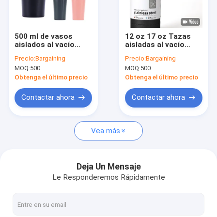
Sobre nosotros
Visita a la fábrica
500 ml de vasos
12 oz 17 oz Tazas
aislados al vacío
aisladas al vacío
Control de Calidad
perno a prueba de
Tazas térmicas
Precio:
Bargaining
Precio:
Bargaining
fugas en la tapa base
personalizadas
MOQ:
500
MOQ:
500
antideslizante
Lavadora de platos
Contacto
lavadora de platos
caja fuerte
Obtenga el último precio
Obtenga el último precio
caja fuerte
noticias
Contactar ahora
Contactar ahora
Todos los casos
Vea más
Solicitar una cotización
Deja Un Mensaje
Le Responderemos Rápidamente
el vacío aisló las tazas
Copas de cerámica