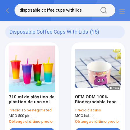
Disposable Coffee Cups With Lids
(15)
710 ml de plástico de
OEM ODM 100%
plástico de una sola
Biodegradable tapas
vez con tapa y paja
de café de caña de
Precio:
To be negotiated
Precio:
discuss
azúcar de pasta de
MOQ:
500 piezas
MOQ:
hablar
papel con tapas
Obtenga el último precio
Obtenga el último precio