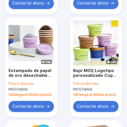
Contactar ahora
Contactar ahora
Estampado de papel
Bajo MOQ Logotipo
de oro desechable
personalizado Copa
taza de café negra
de papel para
Precio:
discuss
Precio:
discuss
para llevar de pared
helados, tazón de
MOQ:
hablar
MOQ:
hablar
doble tazas de papel
postre con tapa,
de café con tapa
copa de helados con
Obtenga el último precio
Obtenga el último precio
tapa
Contactar ahora
Contactar ahora