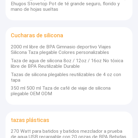
Tazas de vidrio
Ehugos Stovetop Pot de té grande seguro, florido y
mano de hojas sueltas
Cuencas térmicas
Copas de doble sección
Cucharas de silicona
Tazas de doble agarre
2000 ml libre de BPA Gimnasio deportivo Viajes
Silicona Taza plegable Colores personalizables
Tazas para el almuerzo
Taza de agua de silicona 8oz / 12oz / 16oz No tóxica
libre de BPA Reutilizable Durable
tazas de la sublimación
Tazas de silicona plegables reutilizables de 4 oz con
tapa
tazas de papel
350 ml 500 ml Taza de café de viaje de silicona
plegable OEM ODM
tazas plásticas
270 Watt para batidos y batidos mezclador a prueba
de agua USB recargable con 20 onzas de BPA Bebidas