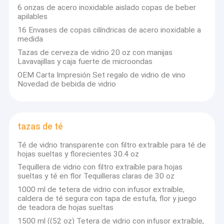
Copas para el ensamblaje
6 onzas de acero inoxidable aislado copas de beber
El correo electrónico:
¿Qué quieres decir con eso?
,
apilables
alice@cup99.com
Copas de decoloración
16 Envases de copas cilíndricas de acero inoxidable a
medida
Número de contacto:008615555112469
008619928852660
Pilas de carga
Tazas de cerveza de vidrio 20 oz con manijas
Lavavajillas y caja fuerte de microondas
Drones Wifi
OEM Carta Impresión Set regalo de vidrio de vino
Novedad de bebida de vidrio
tazas del viaje
Tazas de café
tazas de té
Tazas de la cerveza
Té de vidrio transparente con filtro extraíble para té de
hojas sueltas y florecientes 30.4 oz
tazas de té
Tequillera de vidrio con filtro extraíble para hojas
sueltas y té en flor Tequilleras claras de 30 oz
Cucharas de silicona
1000 ml de tetera de vidrio con infusor extraíble,
caldera de té segura con tapa de estufa, flor y juego
tazas plásticas
de teadora de hojas sueltas
1500 ml ((52 oz) Tetera de vidrio con infusor extraíble,