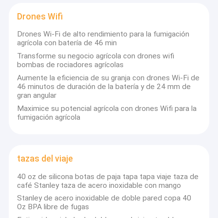
Drones Wifi
Drones Wi-Fi de alto rendimiento para la fumigación
agrícola con batería de 46 min
Transforme su negocio agrícola con drones wifi
bombas de rociadores agrícolas
Aumente la eficiencia de su granja con drones Wi-Fi de
46 minutos de duración de la batería y de 24 mm de
gran angular
Maximice su potencial agrícola con drones Wifi para la
fumigación agrícola
tazas del viaje
Inicio
40 oz de silicona botas de paja tapa tapa viaje taza de
Productos
café Stanley taza de acero inoxidable con mango
Venimos de Shenzhen, China fábrica de la Taza Haiaosi, la
Stanley de acero inoxidable de doble pared copa 40
Videos
Oz BPA libre de fugas
fábrica cubre un área de unos 200.000 metros cuadrados,
producción, ventas y trabajadores de investigación y