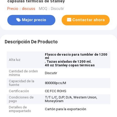
cápsulas térmicas de Stanley
Precio：discuss
MOQ：Discutir
Mejor precio
Contactar ahora
Descripción De Producto
Flasco de vacío para tumbler de 1200
ml
Alta luz
,
,
Tazas aisladas de 1200 ml
40 oz Stanley copas térmicas
Cantidad de orden
Discutir
mínima
Capacidad de la
800000pcs/M
fuente
Certificación
CE FCC ROHS
Condiciones de
T/T L/C, D/P, D/A, Western Union,
pago
MoneyGram
Detalles de
Cartón para la exportación
empaquetado