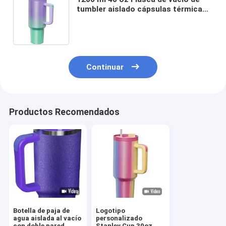
tumbler aislado cápsulas térmicas
de Stanley
Continuar
Productos Recomendados
Botella de paja de
Logotipo
agua aislada al vacío
personalizado
con doble pared
Stanley Cup 30oz