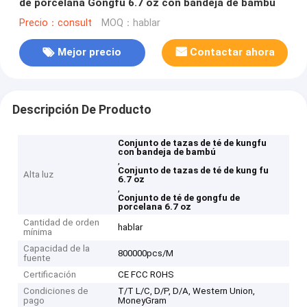
de porcelana Gongfu 6.7 oz con bandeja de bambú
Precio：consult
MOQ：hablar
Mejor precio
Contactar ahora
Descripción De Producto
Conjunto de tazas de té de kungfu
con bandeja de bambú
,
Conjunto de tazas de té de kung fu
Alta luz
6.7 oz
,
Conjunto de té de gongfu de
porcelana 6.7 oz
Cantidad de orden
hablar
mínima
Capacidad de la
800000pcs/M
fuente
Certificación
CE FCC ROHS
Condiciones de
T/T L/C, D/P, D/A, Western Union,
pago
MoneyGram