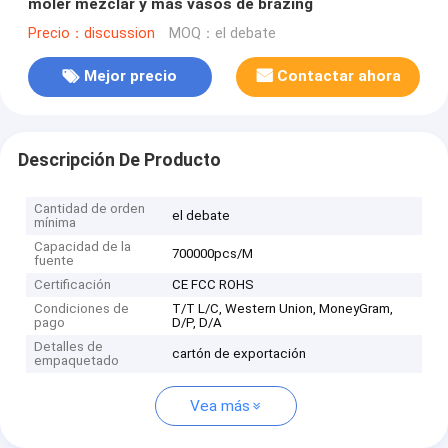
moler mezclar y más vasos de brazing
Precio：discussion
MOQ：el debate
Mejor precio
Contactar ahora
Descripción De Producto
Cantidad de orden
el debate
mínima
Capacidad de la
700000pcs/M
fuente
Certificación
CE FCC ROHS
Condiciones de
T/T L/C, Western Union, MoneyGram,
pago
D/P, D/A
Detalles de
cartón de exportación
empaquetado
Vea más