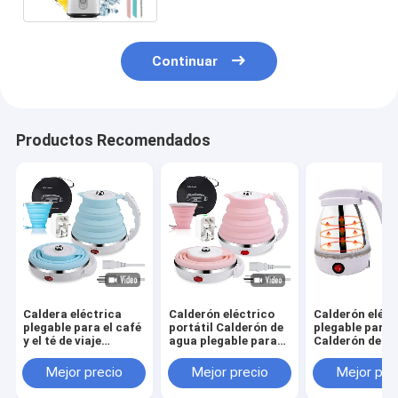
Continuar
Productos Recomendados
Caldera eléctrica
Calderón eléctrico
Calderón eléct
plegable para el café
portátil Calderón de
plegable para 
y el té de viaje
agua plegable para
Calderón de a
caldera de agua
cafetera de café y té
plegable de 60
plegable de
600 ml
para café y té 
Mejor precio
Mejor precio
Mejor pre
ebullición rápida
rápida ebullic
600ml