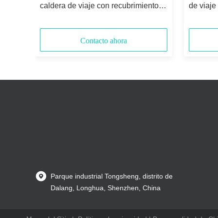
taza
caldera de viaje con recubrimiento
de viaje
panel
antiadherente, libre de BPA, caldera
calefacc
 té
de agua LED de 3 colores
coche 1
pantall
Contacto ahora
Parque industrial Tongsheng, distrito de
Dalang, Longhua, Shenzhen, China