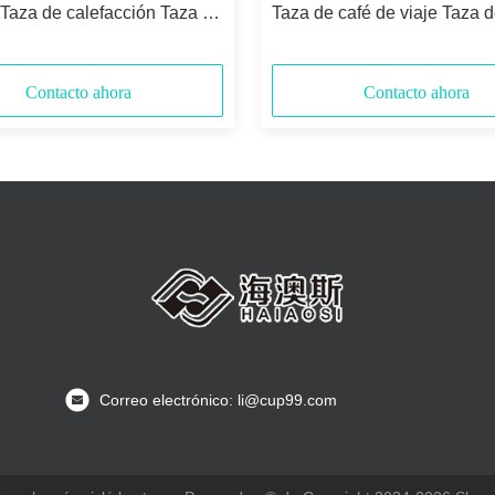
 Taza de calefacción Taza de
Taza de café de viaje Taza 
ión eléctrica para café en el
calefacción eléctrica de 12
2V Smart Taza de café
aislamiento de acero inoxid
a LCD
Taza de automóvil de carga
Contacto ahora
Contacto ahora
calor
Correo electrónico: li@cup99.com