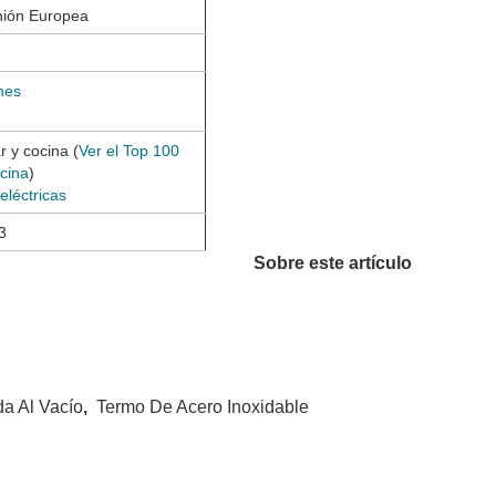
nión Europea
ones
 y cocina (
Ver el Top 100
ocina
)
eléctricas
3
Sobre este artículo
da Al Vacío
,
Termo De Acero Inoxidable