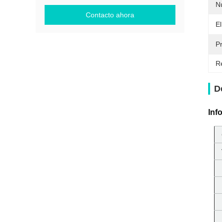
N
Contacto ahora
El
Pr
Re
D
Inf