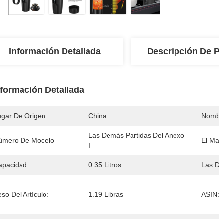
Información Detallada
Descripción De 
nformación Detallada
ugar De Origen
China
Nomb
Las Demás Partidas Del Anexo 
úmero De Modelo
El Mat
I
apacidad:
0.35 Litros
Las D
so Del Artículo:
1.19 Libras
ASIN: