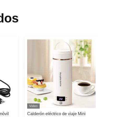
dos
Vídeo
móvil
Calderón eléctrico de viaje Mini