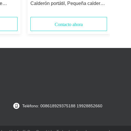
de
Calderón portátil, Pequeña caldera
V Taza de
de agua caliente con 4 ajustes de
able
temperatura, 304 de acero
 Taza de
inoxidable
Contacto ahora
Teléfono: 008618929375188 19928852660