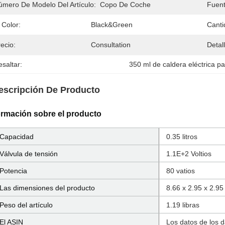
úmero De Modelo Del Artículo:
Copo De Coche
Fuent
 Color:
Black&Green
Canti
ecio:
Consultation
Detal
saltar:
350 ml de caldera eléctrica pa
escripción De Producto
ormación sobre el producto
Capacidad
0.35 litros
Válvula de tensión
1.1E+2 Voltios
Potencia
80 vatios
Las dimensiones del producto
8.66 x 2.95 x 2.9
Peso del artículo
1.19 libras
El ASIN
Los datos de los d