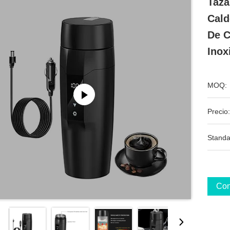
Taza
Cald
De C
Inox
MOQ:
Precio:
Standa
Con