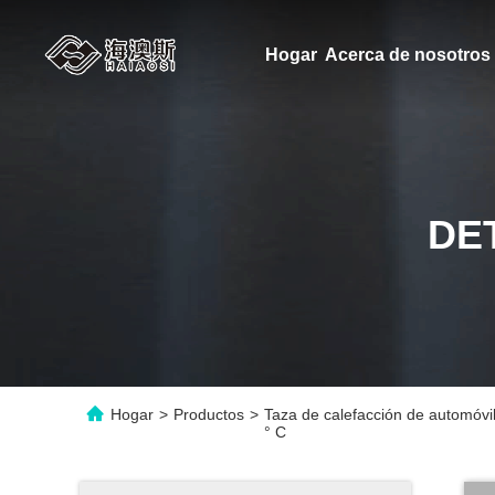
Hogar
Acerca de nosotros
DE
Hogar
>
Productos
>
Taza de calefacción de automóvil 
° C